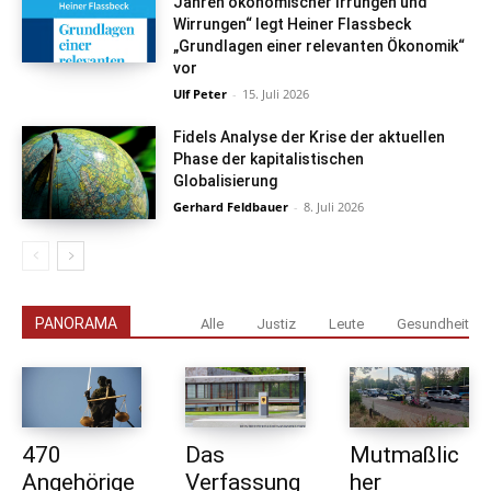
Jahren ökonomischer Irrungen und
Wirrungen“ legt Heiner Flassbeck
„Grundlagen einer relevanten Ökonomik“
vor
Ulf Peter
-
15. Juli 2026
Fidels Analyse der Krise der aktuellen
Phase der kapitalistischen
Globalisierung
Gerhard Feldbauer
-
8. Juli 2026
PANORAMA
Alle
Justiz
Leute
Gesundheit
470
Das
Mutmaßlic
Angehörige
Verfassung
her