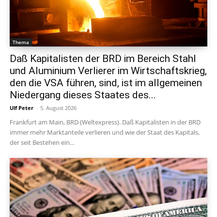
Thema
Daß Kapitalisten der BRD im Bereich Stahl
und Aluminium Verlierer im Wirtschaftskrieg,
den die VSA führen, sind, ist im allgemeinen
Niedergang dieses Staates des...
Ulf Peter
-
5. August 2026
Frankfurt am Main, BRD (Weltexpress). Daß Kapitalisten in der BRD
immer mehr Marktanteile verlieren und wie der Staat des Kapitals,
der seit Bestehen ein...