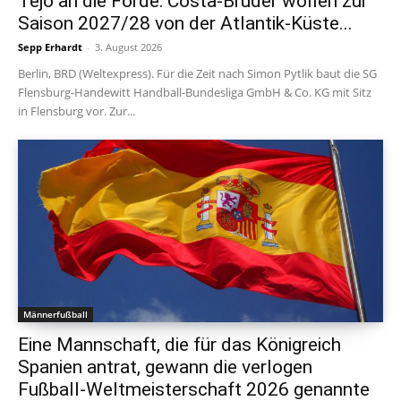
Tejo an die Förde: Costa-Brüder wollen zur
Saison 2027/28 von der Atlantik-Küste...
Sepp Erhardt
-
3. August 2026
Berlin, BRD (Weltexpress). Für die Zeit nach Simon Pytlik baut die SG
Flensburg-Handewitt Handball-Bundesliga GmbH & Co. KG mit Sitz
in Flensburg vor. Zur...
Männerfußball
Eine Mannschaft, die für das Königreich
Spanien antrat, gewann die verlogen
Fußball-Weltmeisterschaft 2026 genannte