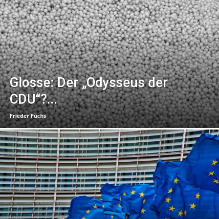
Glosse: Der „Odysseus der
CDU“?...
Frieder Fuchs