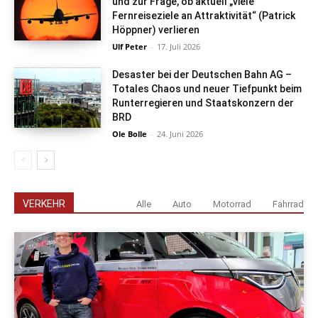
und zur Frage, ob aktuell „viele
Fernreiseziele an Attraktivität“ (Patrick
Höppner) verlieren
Ulf Peter
-
17. Juli 2026
Desaster bei der Deutschen Bahn AG –
Totales Chaos und neuer Tiefpunkt beim
Runterregieren und Staatskonzern der
BRD
Ole Bolle
-
24. Juni 2026
VERKEHR
Alle
Auto
Motorrad
Fahrrad