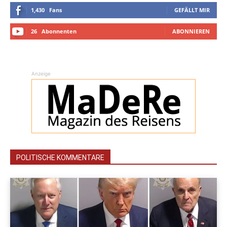
1,430
Fans
GEFÄLLT MIR
26
Abonnenten
ABONNIEREN
Anzeige
POLITISCHE KOMMENTARE