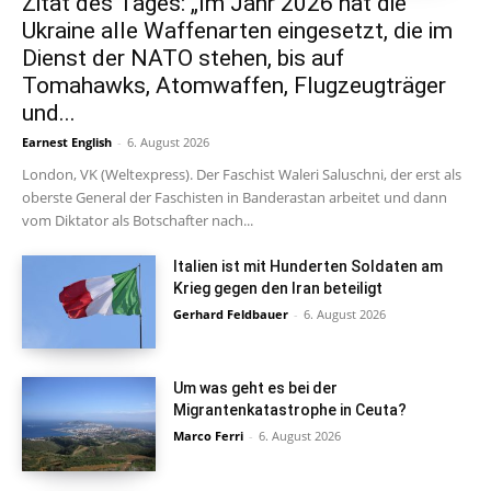
Zitat des Tages: „Im Jahr 2026 hat die
Ukraine alle Waffenarten eingesetzt, die im
Dienst der NATO stehen, bis auf
Tomahawks, Atomwaffen, Flugzeugträger
und...
Earnest English
-
6. August 2026
London, VK (Weltexpress). Der Faschist Waleri Saluschni, der erst als
oberste General der Faschisten in Banderastan arbeitet und dann
vom Diktator als Botschafter nach...
Italien ist mit Hunderten Soldaten am
Krieg gegen den Iran beteiligt
Gerhard Feldbauer
-
6. August 2026
Um was geht es bei der
Migrantenkatastrophe in Ceuta?
Marco Ferri
-
6. August 2026