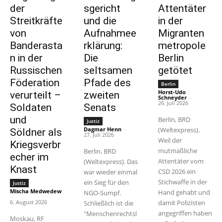
der
sgericht
Attentäter
Streitkräfte
und die
in der
von
Aufnahmee
Migranten
Banderasta
rklärung:
metropole
n in der
Die
Berlin
Russischen
seltsamen
getötet
Föderation
Pfade des
Berlin
Horst-Udo
verurteilt –
zweiten
Schneyder
-
26. Juli 2026
Soldaten
Senats
und
Berlin, BRD
Justiz
Dagmar Henn
-
(Weltexpress).
Söldner als
27. Juli 2026
Weil der
Kriegsverbr
mutmaßliche
Berlin, BRD
echer im
Attentäter vom
(Weltexpress). Das
Knast
CSD 2026 ein
war wieder einmal
Stichwaffe in der
ein Sieg für den
Justiz
Mischa Medwedew
Hand gehabt und
NGO-Sumpf.
-
6. August 2026
damit Polizisten
Schließlich ist die
angegriffen haben
"Menschenrechtsl
Moskau, RF