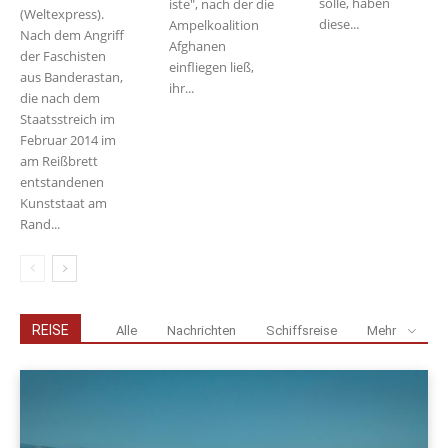
solle, haben
iste", nach der die
(Weltexpress).
diese...
Ampelkoalition
Nach dem Angriff
Afghanen
der Faschisten
einfliegen ließ,
aus Banderastan,
ihr...
die nach dem
Staatsstreich im
Februar 2014 im
am Reißbrett
entstandenen
Kunststaat am
Rand...
REISE
Alle
Nachrichten
Schiffsreise
Mehr