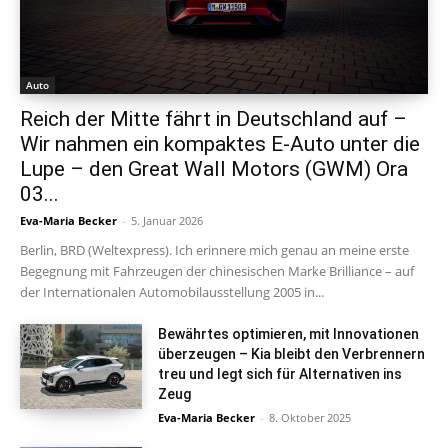
Auto
Reich der Mitte fährt in Deutschland auf –
Wir nahmen ein kompaktes E-Auto unter die
Lupe – den Great Wall Motors (GWM) Ora
03...
Eva-Maria Becker
-
5. Januar 2026
Berlin, BRD (Weltexpress). Ich erinnere mich genau an meine erste
Begegnung mit Fahrzeugen der chinesischen Marke Brilliance – auf
der Internationalen Automobilausstellung 2005 in...
Bewährtes optimieren, mit Innovationen
überzeugen – Kia bleibt den Verbrennern
treu und legt sich für Alternativen ins
Zeug
Eva-Maria Becker
-
8. Oktober 2025