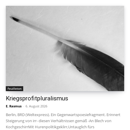
Feuilleton
Kriegsprofitpluralismus
E. Rasmus
-
6. August 2026
Berlin, BRD (Weltexpress). Ein Gegenwartspoesiefragment. Erinnert
Steigerung von irr- diesen Verhältnissen gemäß -An Blech von
KochgeschirrMit Hurenpolitikgeklirr,Untauglich fürs