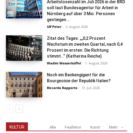
Arbeitslosenzahl im Juli 2026 in der BRD
soll laut Bundesagentur für Arbeit in
Nürnberg auf über 3 Mio. Personen
gestiegen...
Ulf Peter
-
2. August 2026
Zitat des Tages: „„0,2 Prozent
Wachstum im zweiten Quartal, nach 0,4
Prozent im ersten: Die Richtung
stimmt…“ (Katherina Reiche)
Wadim Wasserbüffel
-
1. August 2026
Noch ein Bankengigant für die
Bourgeoisie der Republik Italien?
Riccarda Rapporto
-
31. Juli 2026
KULTUR
Alle
Feuilleton
Kunst
Mehr