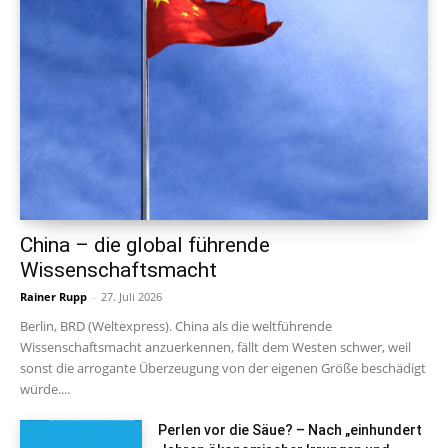
China – die global führende
Wissenschaftsmacht
Rainer Rupp
-
27. Juli 2026
Berlin, BRD (Weltexpress). China als die weltführende
Wissenschaftsmacht anzuerkennen, fällt dem Westen schwer, weil
sonst die arrogante Überzeugung von der eigenen Größe beschädigt
würde....
Perlen vor die Säue? – Nach „einhundert