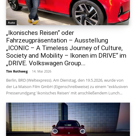
Auto
„Ikonisches Reisen“ oder
Fahrzeugpräsentation – Ausstellung
„ICONIC – A Timeless Journey of Culture,
Society and Mobility – Ikonen im DRIVE“ im
„DRIVE. Volkswagen Group...
Tim Rothweg
-
14. Mai 2026
Berlin, BRD (Weltexpress). Am Dienstag, den 19.5.2026, wurde von
der La Maison Film GmbH (Eigenschreibweise) zu einem "exklusiven
Presserundgang 'ikonisches Reisen' mit anschließendem Lunch...