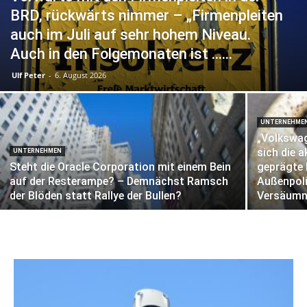
BRD, rückwärts nimmer – „Firmenpleiten
auch im Juli auf sehr hohem Niveau.
Auch in den Folgemonaten ist …...
Ulf Peter
-
6. August 2026
UNTERNEHME
„Volkswag
sich die 
UNTERNEHMEN
Steht die Oracle Corporation mit einem Bein
geprägte 
auf der Resterampe? – Demnächst Ramsch
Außenpoli
der Blöden statt Rallye der Bullen?
Versäumni