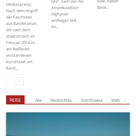
solle, haben
iste", nach der die
(Weltexpress).
diese...
Ampelkoalition
Nach dem Angriff
Afghanen
der Faschisten
einfliegen ließ,
aus Banderastan,
ihr...
die nach dem
Staatsstreich im
Februar 2014 im
am Reißbrett
entstandenen
Kunststaat am
Rand...
REISE
Alle
Nachrichten
Schiffsreise
Mehr