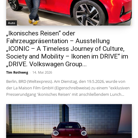
Auto
„Ikonisches Reisen“ oder
Fahrzeugpräsentation – Ausstellung
„ICONIC – A Timeless Journey of Culture,
Society and Mobility – Ikonen im DRIVE“ im
„DRIVE. Volkswagen Group...
Tim Rothweg
-
14. Mai 2026
Berlin, BRD (Weltexpress). Am Dienstag, den 19.5.2026, wurde von
der La Maison Film GmbH (Eigenschreibweise) zu einem "exklusiven
Presserundgang 'ikonisches Reisen' mit anschließendem Lunch...