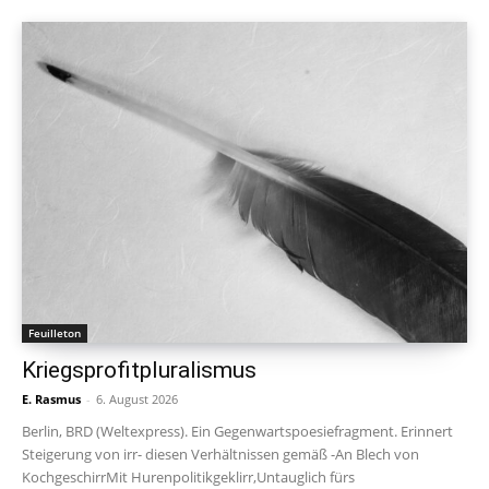
Feuilleton
Kriegsprofitpluralismus
E. Rasmus
-
6. August 2026
Berlin, BRD (Weltexpress). Ein Gegenwartspoesiefragment. Erinnert
Steigerung von irr- diesen Verhältnissen gemäß -An Blech von
KochgeschirrMit Hurenpolitikgeklirr,Untauglich fürs