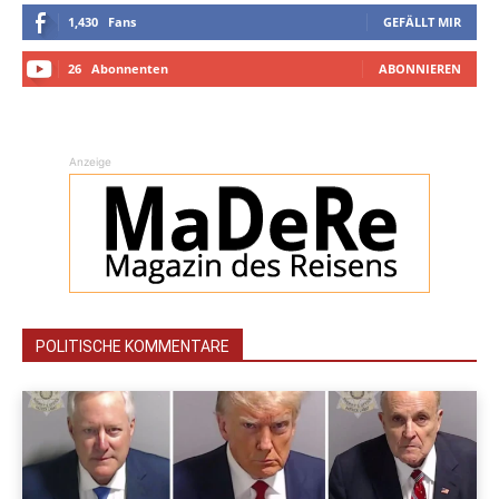
1,430
Fans
GEFÄLLT MIR
26
Abonnenten
ABONNIEREN
Anzeige
POLITISCHE KOMMENTARE