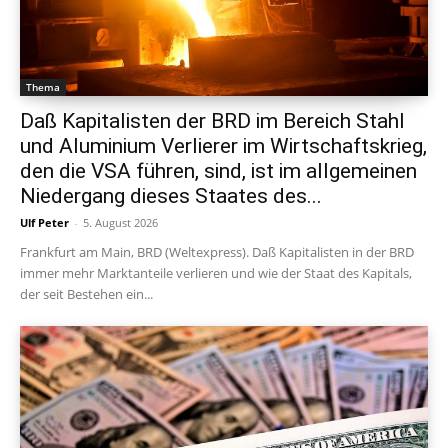
Thema
Daß Kapitalisten der BRD im Bereich Stahl
und Aluminium Verlierer im Wirtschaftskrieg,
den die VSA führen, sind, ist im allgemeinen
Niedergang dieses Staates des...
Ulf Peter
-
5. August 2026
Frankfurt am Main, BRD (Weltexpress). Daß Kapitalisten in der BRD
immer mehr Marktanteile verlieren und wie der Staat des Kapitals,
der seit Bestehen ein...