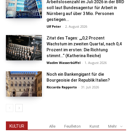
Arbeitslosenzahl im Juli 2026 in der BRD
soll laut Bundesagentur für Arbeit in
Nürnberg auf über 3 Mio. Personen
gestiegen...
Ulf Peter
-
2. August 2026
Zitat des Tages: „„0,2 Prozent
Wachstum im zweiten Quartal, nach 0,4
Prozent im ersten: Die Richtung
stimmt…“ (Katherina Reiche)
Wadim Wasserbüffel
-
1. August 2026
Noch ein Bankengigant für die
Bourgeoisie der Republik Italien?
Riccarda Rapporto
-
31. Juli 2026
KULTUR
Alle
Feuilleton
Kunst
Mehr