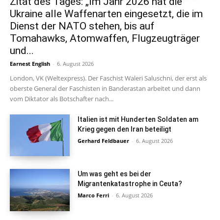
Zitat des Tages: „Im Jahr 2026 hat die
Ukraine alle Waffenarten eingesetzt, die im
Dienst der NATO stehen, bis auf
Tomahawks, Atomwaffen, Flugzeugträger
und...
Earnest English
-
6. August 2026
London, VK (Weltexpress). Der Faschist Waleri Saluschni, der erst als
oberste General der Faschisten in Banderastan arbeitet und dann
vom Diktator als Botschafter nach...
Italien ist mit Hunderten Soldaten am
Krieg gegen den Iran beteiligt
Gerhard Feldbauer
-
6. August 2026
Um was geht es bei der
Migrantenkatastrophe in Ceuta?
Marco Ferri
-
6. August 2026