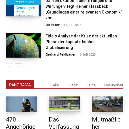
Jahren ökonomischer Irrungen und
Wirrungen“ legt Heiner Flassbeck
„Grundlagen einer relevanten Ökonomik“
vor
Ulf Peter
-
15. Juli 2026
Fidels Analyse der Krise der aktuellen
Phase der kapitalistischen
Globalisierung
Gerhard Feldbauer
-
8. Juli 2026
PANORAMA
Alle
Justiz
Leute
Gesundheit
470
Das
Mutmaßlic
Angehörige
Verfassung
her