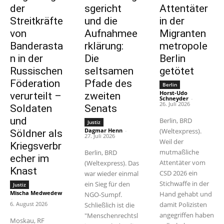
der
sgericht
Attentäter
Streitkräfte
und die
in der
von
Aufnahmee
Migranten
Banderasta
rklärung:
metropole
n in der
Die
Berlin
Russischen
seltsamen
getötet
Föderation
Pfade des
Berlin
Horst-Udo
verurteilt –
zweiten
Schneyder
-
26. Juli 2026
Soldaten
Senats
und
Berlin, BRD
Justiz
Dagmar Henn
-
(Weltexpress).
Söldner als
27. Juli 2026
Weil der
Kriegsverbr
mutmaßliche
Berlin, BRD
echer im
Attentäter vom
(Weltexpress). Das
Knast
CSD 2026 ein
war wieder einmal
Stichwaffe in der
ein Sieg für den
Justiz
Mischa Medwedew
Hand gehabt und
NGO-Sumpf.
-
6. August 2026
damit Polizisten
Schließlich ist die
angegriffen haben
"Menschenrechtsl
Moskau, RF