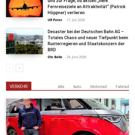
und zur Frage, ob aktuell „viele
Fernreiseziele an Attraktivität“ (Patrick
Höppner) verlieren
Ulf Peter
-
17. Juli 2026
Desaster bei der Deutschen Bahn AG –
Totales Chaos und neuer Tiefpunkt beim
Runterregieren und Staatskonzern der
BRD
Ole Bolle
-
24. Juni 2026
VERKEHR
Alle
Auto
Motorrad
Fahrrad