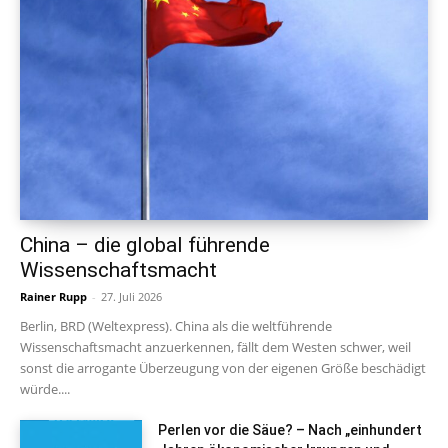
China – die global führende
Wissenschaftsmacht
Rainer Rupp
-
27. Juli 2026
Berlin, BRD (Weltexpress). China als die weltführende
Wissenschaftsmacht anzuerkennen, fällt dem Westen schwer, weil
sonst die arrogante Überzeugung von der eigenen Größe beschädigt
würde....
Perlen vor die Säue? – Nach „einhundert