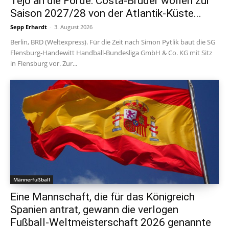
Tejo an die Förde: Costa-Brüder wollen zur
Saison 2027/28 von der Atlantik-Küste...
Sepp Erhardt
-
3. August 2026
Berlin, BRD (Weltexpress). Für die Zeit nach Simon Pytlik baut die SG
Flensburg-Handewitt Handball-Bundesliga GmbH & Co. KG mit Sitz
in Flensburg vor. Zur...
Männerfußball
Eine Mannschaft, die für das Königreich
Spanien antrat, gewann die verlogen
Fußball-Weltmeisterschaft 2026 genannte