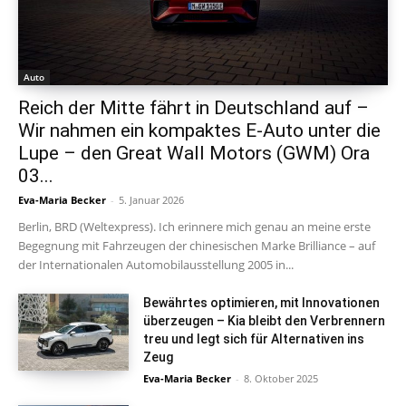
Auto
Reich der Mitte fährt in Deutschland auf –
Wir nahmen ein kompaktes E-Auto unter die
Lupe – den Great Wall Motors (GWM) Ora
03...
Eva-Maria Becker
-
5. Januar 2026
Berlin, BRD (Weltexpress). Ich erinnere mich genau an meine erste
Begegnung mit Fahrzeugen der chinesischen Marke Brilliance – auf
der Internationalen Automobilausstellung 2005 in...
Bewährtes optimieren, mit Innovationen
überzeugen – Kia bleibt den Verbrennern
treu und legt sich für Alternativen ins
Zeug
Eva-Maria Becker
-
8. Oktober 2025