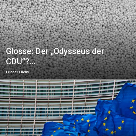
Glosse: Der „Odysseus der
CDU“?...
Frieder Fuchs