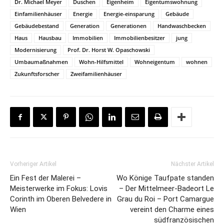
Dr. Michael Meyer
Duschen
Eigenheim
Eigentumswohnung
Einfamilienhäuser
Energie
Energie-einsparung
Gebäude
Gebäudebestand
Generation
Generationen
Handwaschbecken
Haus
Hausbau
Immobilien
Immobilienbesitzer
jung
Modernisierung
Prof. Dr. Horst W. Opaschowski
Umbaumaßnahmen
Wohn-Hilfsmittel
Wohneigentum
wohnen
Zukunftsforscher
Zweifamilienhäuser
Vorheriger Artikel
Nächster Artikel
Ein Fest der Malerei –
Wo Könige Taufpate standen
Meisterwerke im Fokus: Lovis
– Der Mittelmeer-Badeort Le
Corinth im Oberen Belvedere in
Grau du Roi – Port Camargue
Wien
vereint den Charme eines
südfranzösischen