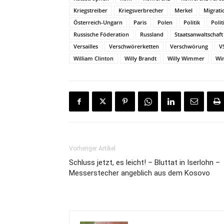
Kriegstreiber
Kriegsverbrecher
Merkel
Migrati
Österreich-Ungarn
Paris
Polen
Politik
Polit
Russische Föderation
Russland
Staatsanwaltschaft
Versailles
Verschwörerketten
Verschwörung
V
William Clinton
Willy Brandt
Willy Wimmer
Wi
Vorheriger Artikel
Schluss jetzt, es leicht! – Bluttat in Iserlohn –
Messerstecher angeblich aus dem Kosovo