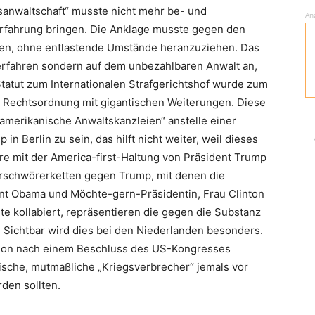
sanwaltschaft“ musste nicht mehr be- und
An
 Erfahrung bringen. Die Anklage musste gegen den
en, ohne entlastende Umstände heranzuziehen. Das
Verfahren sondern auf dem unbezahlbaren Anwalt an,
tatut zum Internationalen Strafgerichtshof wurde zum
le Rechtsordnung mit gigantischen Weiterungen. Diese
 amerikanische Anwaltskanzleien“ anstelle einer
n Berlin zu sein, das hilft nicht weiter, weil dieses
e mit der America-first-Haltung von Präsident Trump
Verschwörerketten gegen Trump, mit denen die
nt Obama und Möchte-gern-Präsidentin, Frau Clinton
e kollabiert, repräsentieren die gegen die Substanz
 Sichtbar wird dies bei den Niederlanden besonders.
sion nach einem Beschluss des US-Kongresses
ische, mutmaßliche „Kriegsverbrecher“ jemals vor
den sollten.