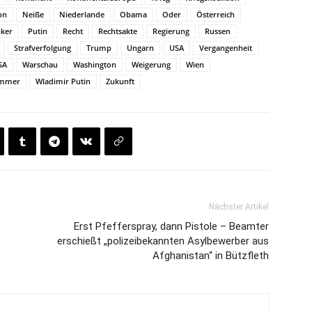
on
Neiße
Niederlande
Obama
Oder
Österreich
iker
Putin
Recht
Rechtsakte
Regierung
Russen
Strafverfolgung
Trump
Ungarn
USA
Vergangenheit
SA
Warschau
Washington
Weigerung
Wien
mmer
Wladimir Putin
Zukunft
Nächster Artikel
Erst Pfefferspray, dann Pistole – Beamter
erschießt „polizeibekannten Asylbewerber aus
Afghanistan“ in Bützfleth