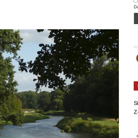
D
An
S
Z