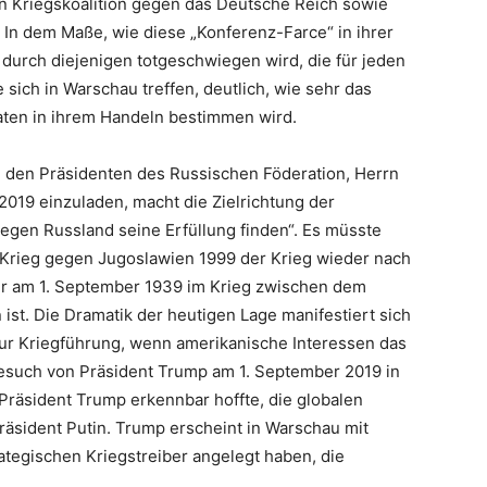
hen Kriegskoalition gegen das Deutsche Reich sowie
 In dem Maße, wie diese „Konferenz-Farce“ in ihrer
 durch diejenigen totgeschwiegen wird, die für jeden
 sich in Warschau treffen, deutlich, wie sehr das
aten in ihrem Handeln bestimmen wird.
, den Präsidenten des Russischen Föderation, Herrn
2019 einzuladen, macht die Zielrichtung der
l gegen Russland seine Erfüllung finden“. Es müsste
 Krieg gegen Jugoslawien 1999 der Krieg wieder nach
er am 1. September 1939 im Krieg zwischen dem
st. Die Dramatik der heutigen Lage manifestiert sich
ur Kriegführung, wenn amerikanische Interessen das
esuch von Präsident Trump am 1. September 2019 in
Präsident Trump erkennbar hoffte, die globalen
äsident Putin. Trump erscheint in Warschau mit
rategischen Kriegstreiber angelegt haben, die