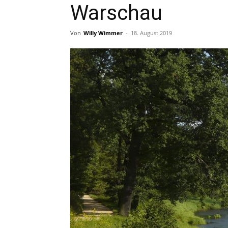
Warschau
Von
Willy Wimmer
-
18. August 2019