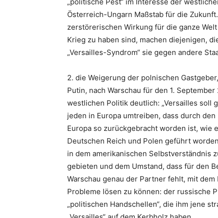
„politische Pest“ im Interesse der westlic
Österreich-Ungarn Maßstab für die Zukunft.
zerstörerischen Wirkung für die ganze Welt
Krieg zu haben sind, machen diejenigen, die
„Versailles-Syndrom“ sie gegen andere Sta
2. die Weigerung der polnischen Gastgeber
Putin, nach Warschau für den 1. September 
westlichen Politik deutlich: „Versailles sol
jeden in Europa umtreiben, dass durch den
Europa so zurückgebracht worden ist, wie 
Deutschen Reich und Polen geführt worden i
in dem amerikanischen Selbstverständnis z
gebieten und dem Umstand, dass für den B
Warschau genau der Partner fehlt, mit dem 
Probleme lösen zu können: der russische Pr
„politischen Handschellen“, die ihm jene st
„Versailles“ auf dem Kerbholz haben.