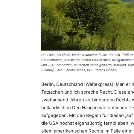
Die Lausitzer Neiße ist ein deutscher Fluss, der seit 1945
Deutschlands, der als deutscher Boden quasi Kriegsbeute d
und 1945 eroberten Deutschen Reich gehörte, markiert. Beu
Pixabay, Foto: Sabine Bends, BU: Stefan Pribnow
Berlin, Deutschland (Weltexpress). Man erin
Tatsachen und ich spreche Recht. Diese ehe
zweitausend Jahren verbindenden Rechts wu
holländischen Den Haag in wesentlichen Te
aufgegeben. Mit den Regeln für diesen ,au
die USA höchst eigensüchtig fernblieben, 
allem amerikanischen Rechts im Falle einer