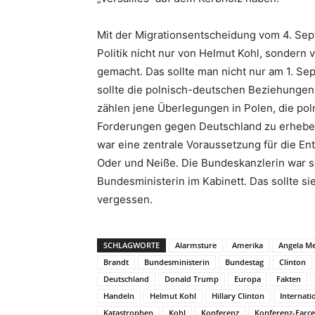
Mit der Migrationsentscheidung vom 4. Sep
Politik nicht nur von Helmut Kohl, sondern
gemacht. Das sollte man nicht nur am 1. S
sollte die polnisch-deutschen Beziehungen 
zählen jene Überlegungen in Polen, die po
Forderungen gegen Deutschland zu erheben. 
war eine zentrale Voraussetzung für die 
Oder und Neiße. Die Bundeskanzlerin war s
Bundesministerin im Kabinett. Das sollte s
vergessen.
SCHLAGWORTE
Alarmsture
Amerika
Angela Me
Brandt
Bundesministerin
Bundestag
Clinton
Deutschland
Donald Trump
Europa
Fakten
Handeln
Helmut Kohl
Hillary Clinton
Internati
Katastrophen
Kohl
Konferenz
Konferenz-Farce