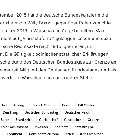
tember 2015 hat die deutsche Bundeskanzlerin die
 vor allem von Willy Brandt gegenüber Polen zunichte
eptember 2019 in Warschau im Auge behalten. Man
nicht auf „Alarmstufe rot“ gelangen lassen und dazu
lnische Rechtsakte nach 1945 ignorieren, um
Die Gültigkeit polnischer staatlicher Erklärungen
Entscheidung des Deutschen Bundestages zur Grenze an
einerzeit Mitglied des Deutschen Bundestages und als
ie weder in Warschau noch an anderer Stelle
rkel
Anklage
Barack Obama
Berlin
Bill Clinton
Den Haag
Deutscher Bundestag
Deutsches Reich
Farce
Frankreich
Gerichtshof
Geschichte
Grenze
onaler Gerichtshof
Invasion
Kabinett
Katastrophe
Kontinent
Kontinentaleuropa
Krieg
Kriegskoalition