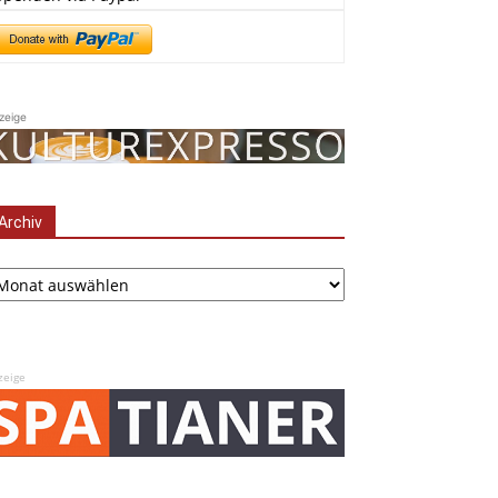
zeige
Archiv
chiv
zeige