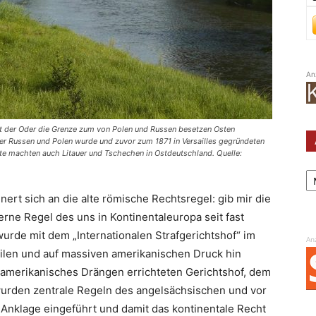
An
 mit der Oder die Grenze zum von Polen und Russen besetzen Osten
er Russen und Polen wurde und zuvor zum 1871 in Versailles gegründeten
te machten auch Litauer und Tschechen in Ostdeutschland. Quelle:
Ar
nert sich an die alte römische Rechtsregel: gib mir die
rne Regel des uns in Kontinentaleuropa seit fast
rde mit dem „Internationalen Strafgerichtshof“ im
An
ilen und auf massiven amerikanischen Druck hin
f amerikanisches Drängen errichteten Gerichtshof, dem
wurden zentrale Regeln des angelsächsischen und vor
 Anklage eingeführt und damit das kontinentale Recht