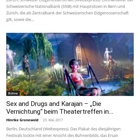
Schweizerische Nationalbank (SNB) mit Hauptsitzen in Bern und
Zürich, die als Zentralbank der Schweizerischen Eidgenossenschaft
gilt, sowie die...
Bühne
Sex and Drugs and Karajan – „Die
Vernichtung“ beim Theatertreffen in...
Hinrike Gronewold
-
23. Mai 2017
Berlin, Deutschland (Weltexpress). Das Plakat des diesjährigen
Festivals lockte mit einer Ansicht des Bühnenbilds, das Ersan