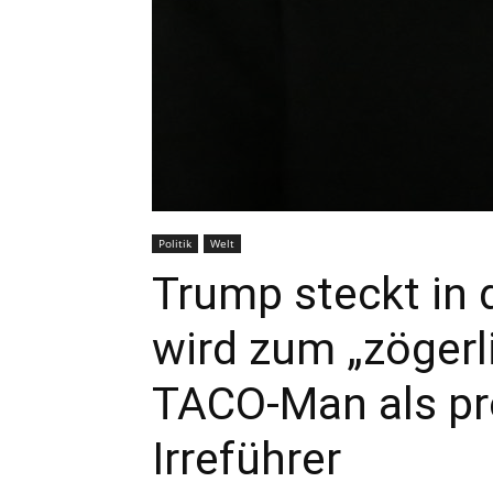
Politik
Welt
Trump steckt in
wird zum „zögerl
TACO-Man als pr
Irreführer