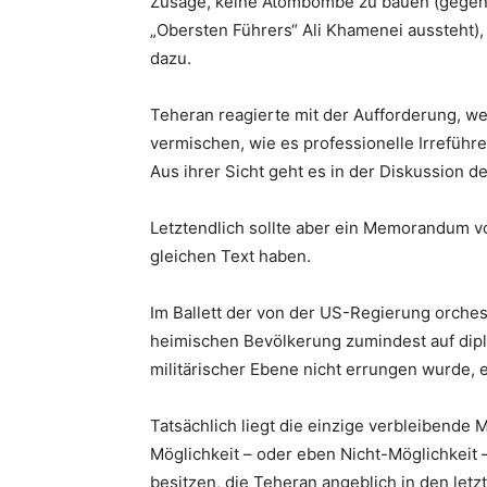
Zusage, keine Atombombe zu bauen (gegen 
„Obersten Führers“ Ali Khamenei aussteht), i
dazu.
Teheran reagierte mit der Aufforderung, 
vermischen, wie es professionelle Irreführ
Aus ihrer Sicht geht es in der Diskussion d
Letztendlich sollte aber ein Memorandum vo
gleichen Text haben.
Im Ballett der von der US-Regierung orches
heimischen Bevölkerung zumindest auf dipl
militärischer Ebene nicht errungen wurde, 
Tatsächlich liegt die einzige verbleibende M
Möglichkeit – oder eben Nicht-Möglichkeit
besitzen, die Teheran angeblich in den let