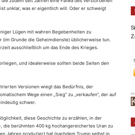
die zudem seit Jahren eine Fatwa des verstorbenen
st unklar, was er eigentlich will. Oder er schweigt
S
weniger Lügen mit wahren Begebenheiten zu
Z
er (im Grunde die Geheimdienste) üblicherweise tun.
erzeit ausschließlich um das Ende des Krieges.
rliegen, und idealerweise sollten beide Seiten den
trierten Versionen wiegt das Bedürfnis, der
omatischem Wege einen „Sieg“ zu „verkaufen“, der auf
An
eindeutig schwer.
öglichkeit, diese Geschichte zu erzählen, in der
 –, die berühmten 400 kg hochangereichertes Uran zu
Ar
zten Jahren produziert hat (nachdem Trump selbst in