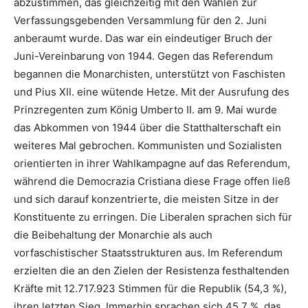
abzustimmen, das gleichzeitig mit den Wahlen zur
Verfassungsgebenden Versammlung für den 2. Juni
anberaumt wurde. Das war ein eindeutiger Bruch der
Juni-Vereinbarung von 1944. Gegen das Referendum
begannen die Monarchisten, unterstützt von Faschisten
und Pius XII. eine wütende Hetze. Mit der Ausrufung des
Prinzregenten zum König Umberto II. am 9. Mai wurde
das Abkommen von 1944 über die Statthalterschaft ein
weiteres Mal gebrochen.
Kommunisten und Sozialisten
orientierten in ihrer Wahlkampagne auf das Referendum,
während die Democrazia Cristiana diese Frage offen ließ
und sich darauf konzentrierte, die meisten Sitze in der
Konstituente zu erringen. Die Liberalen sprachen sich für
die Beibehaltung der Monarchie als auch
vorfaschistischer Staatsstrukturen aus. Im Referendum
erzielten die an den Zielen der Resistenza festhaltenden
Kräfte mit 12.717.923 Stimmen für die Republik (54,3 %),
ihren letzten Sieg. Immerhin sprachen sich 45,7 %, das