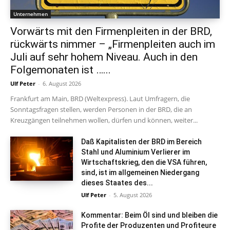
Unternehmen
Vorwärts mit den Firmenpleiten in der BRD,
rückwärts nimmer – „Firmenpleiten auch im
Juli auf sehr hohem Niveau. Auch in den
Folgemonaten ist …...
Ulf Peter
-
6. August 2026
Frankfurt am Main, BRD (Weltexpress). Laut Umfragern, die
Sonntagsfragen stellen, werden Personen in der BRD, die an
Kreuzgängen teilnehmen wollen, dürfen und können, weiter...
Daß Kapitalisten der BRD im Bereich
Stahl und Aluminium Verlierer im
Wirtschaftskrieg, den die VSA führen,
sind, ist im allgemeinen Niedergang
dieses Staates des...
Ulf Peter
-
5. August 2026
Kommentar: Beim Öl sind und bleiben die
Profite der Produzenten und Profiteure