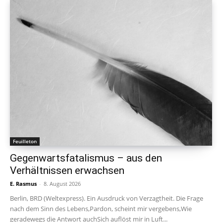
Feuilleton
Gegenwartsfatalismus – aus den
Verhältnissen erwachsen
E. Rasmus
-
8. August 2026
Berlin, BRD (Weltexpress). Ein Ausdruck von Verzagtheit. Die Frage
nach dem Sinn des Lebens,Pardon, scheint mir vergebens,Wie
geradewegs die Antwort auchSich auflöst mir in Luft...