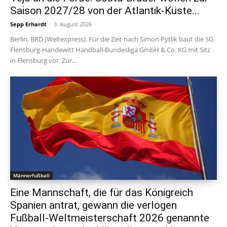
Saison 2027/28 von der Atlantik-Küste...
Sepp Erhardt
-
3. August 2026
Berlin, BRD (Weltexpress). Für die Zeit nach Simon Pytlik baut die SG
Flensburg-Handewitt Handball-Bundesliga GmbH & Co. KG mit Sitz
in Flensburg vor. Zur...
Männerfußball
Eine Mannschaft, die für das Königreich
Spanien antrat, gewann die verlogen
Fußball-Weltmeisterschaft 2026 genannte