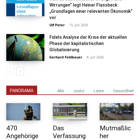
Wirrungen“ legt Heiner Flassbeck
„Grundlagen einer relevanten Ökonomik“
vor
Ulf Peter
-
15. Juli 2026
Fidels Analyse der Krise der aktuellen
Phase der kapitalistischen
Globalisierung
Gerhard Feldbauer
-
8. Juli 2026
PANORAMA
Alle
Justiz
Leute
Gesundheit
470
Das
Mutmaßlic
Angehörige
Verfassung
her