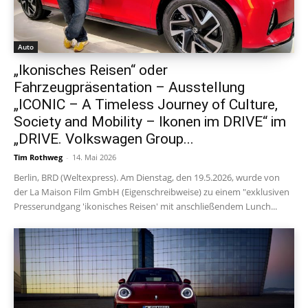
Auto
„Ikonisches Reisen“ oder
Fahrzeugpräsentation – Ausstellung
„ICONIC – A Timeless Journey of Culture,
Society and Mobility – Ikonen im DRIVE“ im
„DRIVE. Volkswagen Group...
Tim Rothweg
-
14. Mai 2026
Berlin, BRD (Weltexpress). Am Dienstag, den 19.5.2026, wurde von
der La Maison Film GmbH (Eigenschreibweise) zu einem "exklusiven
Presserundgang 'ikonisches Reisen' mit anschließendem Lunch...