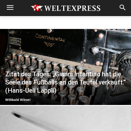
Zitat des Tages: „Gianni Infantino hat die
Seele des Fußballs an den Teufel verkauft.“
(Hans-Ueli Läppli)
Willibald Wiesel