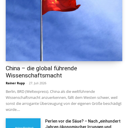
China – die global führende
Wissenschaftsmacht
Rainer Rupp
-
27. Juli 2026
Berlin, BRD (Weltexpress). China als die weltführende
Wissenschaftsmacht anzuerkennen, fällt dem Westen schwer, weil
sonst die arrogante Überzeugung von der eigenen Größe beschädigt
würde....
Perlen vor die Säue? – Nach „einhundert
Jahren ökonomischer Irrungen und