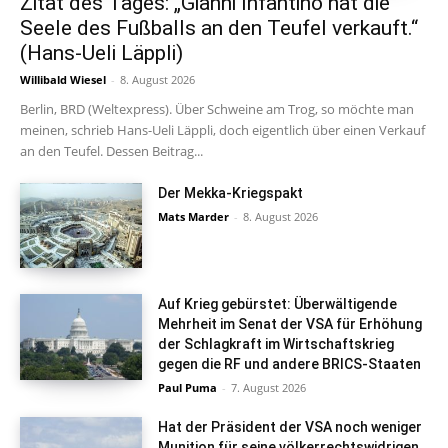
Zitat des Tages: „Gianni Infantino hat die
Seele des Fußballs an den Teufel verkauft.“
(Hans-Ueli Läppli)
Willibald Wiesel
-
8. August 2026
Berlin, BRD (Weltexpress). Über Schweine am Trog, so möchte man
meinen, schrieb Hans-Ueli Läppli, doch eigentlich über einen Verkauf
an den Teufel. Dessen Beitrag...
Der Mekka-Kriegspakt
Mats Marder
-
8. August 2026
Auf Krieg gebürstet: Überwältigende
Mehrheit im Senat der VSA für Erhöhung
der Schlagkraft im Wirtschaftskrieg
gegen die RF und andere BRICS-Staaten
Paul Puma
-
7. August 2026
Hat der Präsident der VSA noch weniger
Munition für seine völkerrechtswidrigen