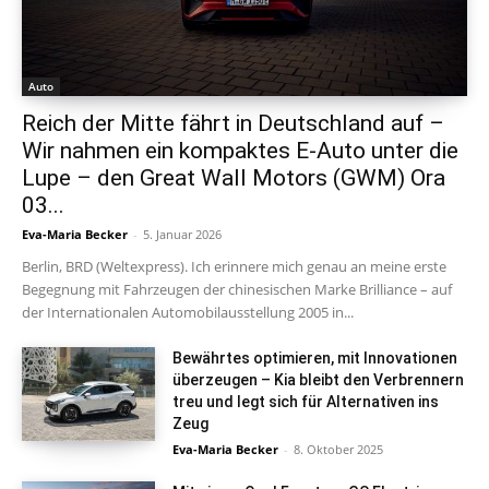
Auto
Reich der Mitte fährt in Deutschland auf –
Wir nahmen ein kompaktes E-Auto unter die
Lupe – den Great Wall Motors (GWM) Ora
03...
Eva-Maria Becker
-
5. Januar 2026
Berlin, BRD (Weltexpress). Ich erinnere mich genau an meine erste
Begegnung mit Fahrzeugen der chinesischen Marke Brilliance – auf
der Internationalen Automobilausstellung 2005 in...
Bewährtes optimieren, mit Innovationen
überzeugen – Kia bleibt den Verbrennern
treu und legt sich für Alternativen ins
Zeug
Eva-Maria Becker
-
8. Oktober 2025