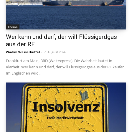
Thema
Wer kann und darf, der will Flüssigerdgas
aus der RF
Wadim Wasserbüffel
-
7. August 2026
Frankfurt am Main, BRD (Weltexpress). Die Wahrheit lautet in
Klarheit: Wer kann und darf, der will Flüssigerdgas aus der RF kaufen.
Im Englischen wird...