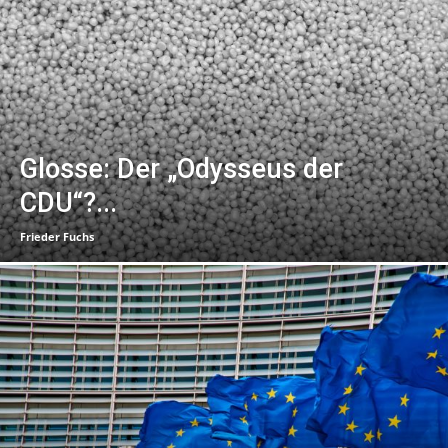
Glosse: Der „Odysseus der
CDU“?...
Frieder Fuchs