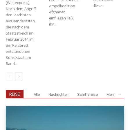
(Weltexpress).
diese...
Ampelkoalition
Nach dem Angriff
Afghanen
der Faschisten
einfliegen ließ,
aus Banderastan,
ihr...
die nach dem
Staatsstreich im
Februar 2014 im
am Reißbrett
entstandenen
Kunststaat am
Rand...
REISE
Alle
Nachrichten
Schiffsreise
Mehr