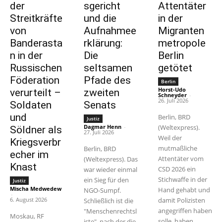
der
sgericht
Attentäter
Streitkräfte
und die
in der
von
Aufnahmee
Migranten
Banderasta
rklärung:
metropole
n in der
Die
Berlin
Russischen
seltsamen
getötet
Föderation
Pfade des
Berlin
Horst-Udo
verurteilt –
zweiten
Schneyder
-
26. Juli 2026
Soldaten
Senats
und
Berlin, BRD
Justiz
Dagmar Henn
-
(Weltexpress).
Söldner als
27. Juli 2026
Weil der
Kriegsverbr
mutmaßliche
Berlin, BRD
echer im
Attentäter vom
(Weltexpress). Das
Knast
CSD 2026 ein
war wieder einmal
Stichwaffe in der
ein Sieg für den
Justiz
Mischa Medwedew
Hand gehabt und
NGO-Sumpf.
-
6. August 2026
damit Polizisten
Schließlich ist die
angegriffen haben
"Menschenrechtsl
Moskau, RF
solle, haben
iste", nach der die