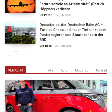
Fernreiseziele an Attraktivität“ (Patrick
Höppner) verlieren
Ulf Peter
-
17. Juli 2026
Desaster bei der Deutschen Bahn AG –
Totales Chaos und neuer Tiefpunkt beim
Runterregieren und Staatskonzern der
BRD
Ole Bolle
-
24. Juni 2026
VERKEHR
Alle
Auto
Motorrad
Fahrrad