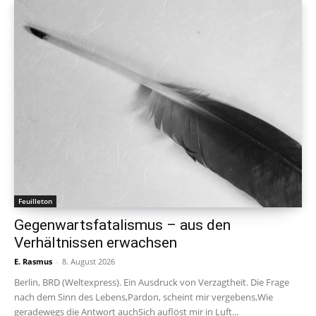
Feuilleton
Gegenwartsfatalismus – aus den
Verhältnissen erwachsen
E. Rasmus
-
8. August 2026
Berlin, BRD (Weltexpress). Ein Ausdruck von Verzagtheit. Die Frage
nach dem Sinn des Lebens,Pardon, scheint mir vergebens,Wie
geradewegs die Antwort auchSich auflöst mir in Luft...