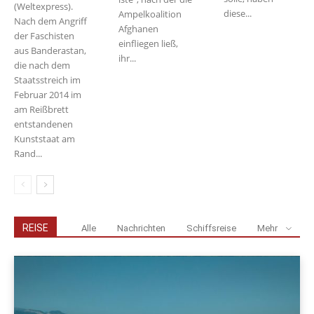
(Weltexpress).
diese...
Ampelkoalition
Nach dem Angriff
Afghanen
der Faschisten
einfliegen ließ,
aus Banderastan,
ihr...
die nach dem
Staatsstreich im
Februar 2014 im
am Reißbrett
entstandenen
Kunststaat am
Rand...
REISE
Alle
Nachrichten
Schiffsreise
Mehr