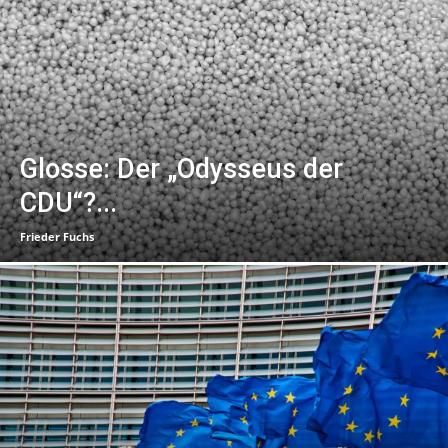
Glosse: Der „Odysseus der
CDU“?...
Frieder Fuchs