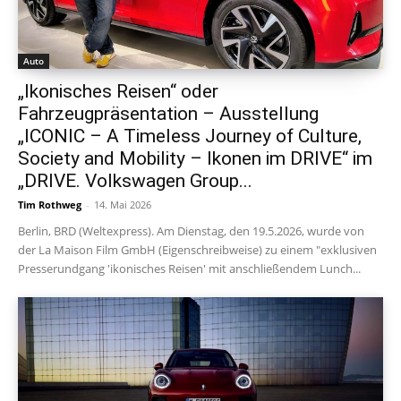
Auto
„Ikonisches Reisen“ oder
Fahrzeugpräsentation – Ausstellung
„ICONIC – A Timeless Journey of Culture,
Society and Mobility – Ikonen im DRIVE“ im
„DRIVE. Volkswagen Group...
Tim Rothweg
-
14. Mai 2026
Berlin, BRD (Weltexpress). Am Dienstag, den 19.5.2026, wurde von
der La Maison Film GmbH (Eigenschreibweise) zu einem "exklusiven
Presserundgang 'ikonisches Reisen' mit anschließendem Lunch...