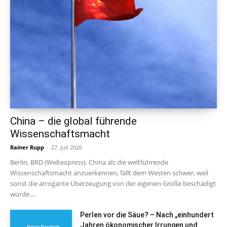
China – die global führende
Wissenschaftsmacht
Rainer Rupp
-
27. Juli 2026
Berlin, BRD (Weltexpress). China als die weltführende
Wissenschaftsmacht anzuerkennen, fällt dem Westen schwer, weil
sonst die arrogante Überzeugung von der eigenen Größe beschädigt
würde....
Perlen vor die Säue? – Nach „einhundert
Jahren ökonomischer Irrungen und