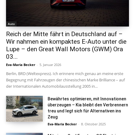
Auto
Reich der Mitte fährt in Deutschland auf –
Wir nahmen ein kompaktes E-Auto unter die
Lupe – den Great Wall Motors (GWM) Ora
03...
Eva-Maria Becker
-
5. Januar 2026
Berlin, BRD (Weltexpress). Ich erinnere mich genau an meine erste
Begegnung mit Fahrzeugen der chinesischen Marke Brilliance – auf
der Internationalen Automobilausstellung 2005 in...
Bewährtes optimieren, mit Innovationen
überzeugen – Kia bleibt den Verbrennern
treu und legt sich für Alternativen ins
Zeug
Eva-Maria Becker
-
8. Oktober 2025