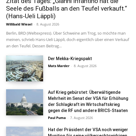
Zitat des Tages: „Gianni Infantino hat die
Seele des Fußballs an den Teufel verkauft.“
(Hans-Ueli Läppli)
Willibald Wiesel
-
8. August 2026
Berlin, BRD (Weltexpress). Über Schweine am Trog, so möchte man
meinen, schrieb Hans-Ueli Läppli, doch eigentlich über einen Verkauf
an den Teufel. Dessen Beitrag...
Der Mekka-Kriegspakt
Mats Marder
-
8. August 2026
Auf Krieg gebürstet: Überwältigende
Mehrheit im Senat der VSA für Erhöhung
der Schlagkraft im Wirtschaftskrieg
gegen die RF und andere BRICS-Staaten
Paul Puma
-
7. August 2026
Hat der Präsident der VSA noch weniger
Munition für seine völkerrechtswidrigen