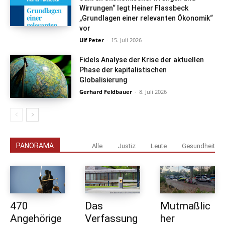
Wirrungen“ legt Heiner Flassbeck
„Grundlagen einer relevanten Ökonomik“
vor
Ulf Peter
-
15. Juli 2026
Fidels Analyse der Krise der aktuellen
Phase der kapitalistischen
Globalisierung
Gerhard Feldbauer
-
8. Juli 2026
PANORAMA
Alle
Justiz
Leute
Gesundheit
470
Das
Mutmaßlic
Angehörige
Verfassung
her