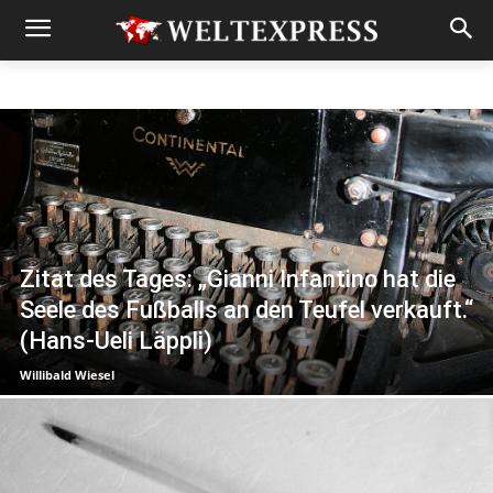
Zitat des Tages: „Gianni Infantino hat die
Seele des Fußballs an den Teufel verkauft.“
(Hans-Ueli Läppli)
Willibald Wiesel