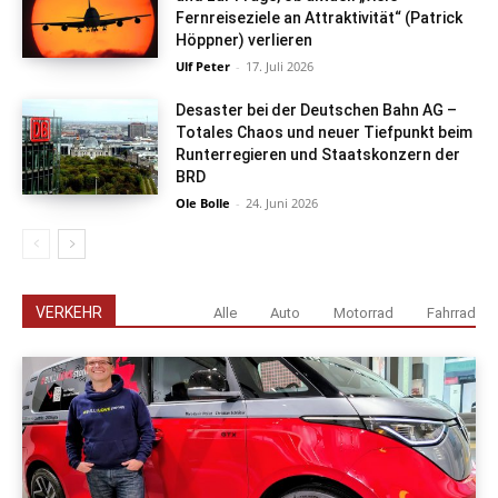
Fernreiseziele an Attraktivität“ (Patrick
Höppner) verlieren
Ulf Peter
-
17. Juli 2026
Desaster bei der Deutschen Bahn AG –
Totales Chaos und neuer Tiefpunkt beim
Runterregieren und Staatskonzern der
BRD
Ole Bolle
-
24. Juni 2026
VERKEHR
Alle
Auto
Motorrad
Fahrrad