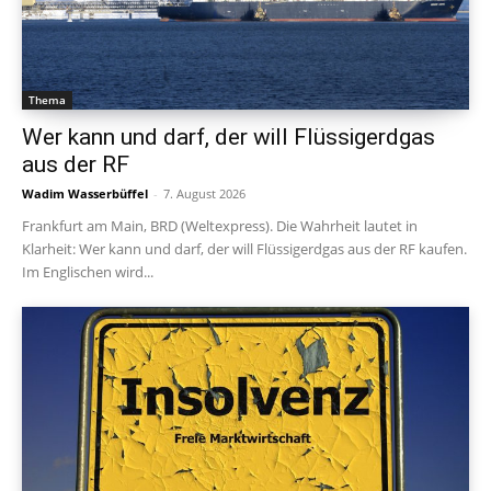
Thema
Wer kann und darf, der will Flüssigerdgas
aus der RF
Wadim Wasserbüffel
-
7. August 2026
Frankfurt am Main, BRD (Weltexpress). Die Wahrheit lautet in
Klarheit: Wer kann und darf, der will Flüssigerdgas aus der RF kaufen.
Im Englischen wird...