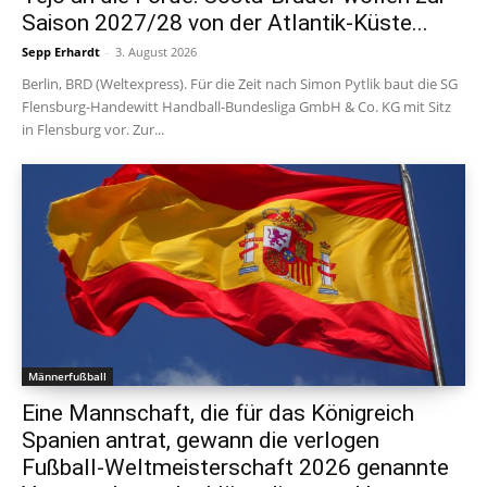
Saison 2027/28 von der Atlantik-Küste...
Sepp Erhardt
-
3. August 2026
Berlin, BRD (Weltexpress). Für die Zeit nach Simon Pytlik baut die SG
Flensburg-Handewitt Handball-Bundesliga GmbH & Co. KG mit Sitz
in Flensburg vor. Zur...
Männerfußball
Eine Mannschaft, die für das Königreich
Spanien antrat, gewann die verlogen
Fußball-Weltmeisterschaft 2026 genannte