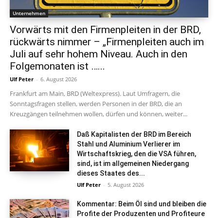
Unternehmen
Vorwärts mit den Firmenpleiten in der BRD,
rückwärts nimmer – „Firmenpleiten auch im
Juli auf sehr hohem Niveau. Auch in den
Folgemonaten ist …...
Ulf Peter
-
6. August 2026
Frankfurt am Main, BRD (Weltexpress). Laut Umfragern, die
Sonntagsfragen stellen, werden Personen in der BRD, die an
Kreuzgängen teilnehmen wollen, dürfen und können, weiter...
Daß Kapitalisten der BRD im Bereich
Stahl und Aluminium Verlierer im
Wirtschaftskrieg, den die VSA führen,
sind, ist im allgemeinen Niedergang
dieses Staates des...
Ulf Peter
-
5. August 2026
Kommentar: Beim Öl sind und bleiben die
Profite der Produzenten und Profiteure