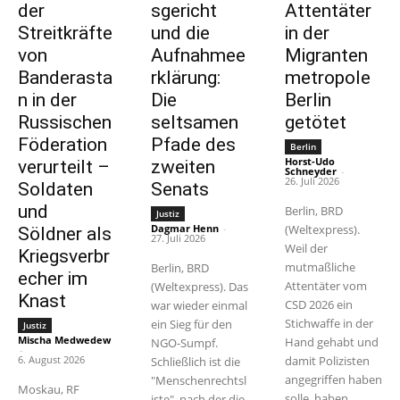
der
sgericht
Attentäter
Streitkräfte
und die
in der
von
Aufnahmee
Migranten
Banderasta
rklärung:
metropole
n in der
Die
Berlin
Russischen
seltsamen
getötet
Föderation
Pfade des
Berlin
Horst-Udo
verurteilt –
zweiten
Schneyder
-
26. Juli 2026
Soldaten
Senats
und
Berlin, BRD
Justiz
Dagmar Henn
-
(Weltexpress).
Söldner als
27. Juli 2026
Weil der
Kriegsverbr
mutmaßliche
Berlin, BRD
echer im
Attentäter vom
(Weltexpress). Das
Knast
CSD 2026 ein
war wieder einmal
Stichwaffe in der
ein Sieg für den
Justiz
Mischa Medwedew
Hand gehabt und
NGO-Sumpf.
-
6. August 2026
damit Polizisten
Schließlich ist die
angegriffen haben
"Menschenrechtsl
Moskau, RF
solle, haben
iste", nach der die