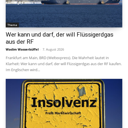
Thema
Wer kann und darf, der will Flüssigerdgas
aus der RF
Wadim Wasserbüffel
-
7. August 2026
Frankfurt am Main, BRD (Weltexpress). Die Wahrheit lautet in
Klarheit: Wer kann und darf, der will Flüssigerdgas aus der RF kaufen.
Im Englischen wird...