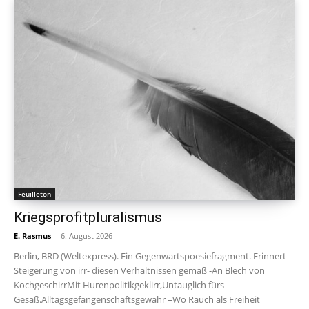
Feuilleton
Kriegsprofitpluralismus
E. Rasmus
-
6. August 2026
Berlin, BRD (Weltexpress). Ein Gegenwartspoesiefragment. Erinnert
Steigerung von irr- diesen Verhältnissen gemäß -An Blech von
KochgeschirrMit Hurenpolitikgeklirr,Untauglich fürs
Gesäß.Alltagsgefangenschaftsgewähr –Wo Rauch als Freiheit