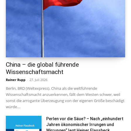
China – die global führende
Wissenschaftsmacht
Rainer Rupp
-
27. Juli 2026
Berlin, BRD (Weltexpress). China als die weltführende
Wissenschaftsmacht anzuerkennen, fällt dem Westen schwer, weil
sonst die arrogante Überzeugung von der eigenen Größe beschädigt
würde....
Perlen vor die Säue? – Nach „einhundert
Jahren ökonomischer Irrungen und
Wirrungen“ legt Heiner Flassbeck