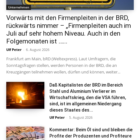
Unternehmen
Vorwärts mit den Firmenpleiten in der BRD,
rückwärts nimmer – „Firmenpleiten auch im
Juli auf sehr hohem Niveau. Auch in den
Folgemonaten ist …...
Ulf Peter
-
6. August 2026
Frankfurt am Main, bRD (Weltexpress). Laut Umfragern, die
Sonntagsfragen stellen, werden Personen in der BRD, die an
Kreuzgängen teilnehmen wollen, dürfen und können, weiter...
Daß Kapitalisten der BRD im Bereich
Stahl und Aluminium Verlierer im
Wirtschaftskrieg, den die VSA führen,
sind, ist im allgemeinen Niedergang
dieses Staates des...
Ulf Peter
-
5. August 2026
Kommentar: Beim Öl sind und bleiben die
Profite der Produzenten und Profiteure