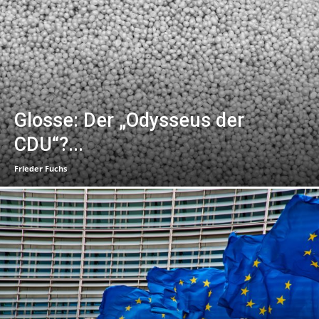
Glosse: Der „Odysseus der
CDU“?...
Frieder Fuchs