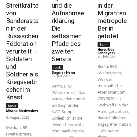
Streitkräfte
und die
in der
von
Aufnahmee
Migranten
Banderasta
rklärung:
metropole
n in der
Die
Berlin
Russischen
seltsamen
getötet
Föderation
Pfade des
Berlin
Horst-Udo
verurteilt –
zweiten
Schneyder
-
26. Juli 2026
Soldaten
Senats
und
Berlin, BRD
Justiz
Dagmar Henn
-
(Weltexpress).
Söldner als
27. Juli 2026
Weil der
Kriegsverbr
mutmaßliche
Berlin, BRD
echer im
Attentäter vom
(Weltexpress). Das
Knast
CSD 2026 ein
war wieder einmal
Stichwaffe in der
ein Sieg für den
Justiz
Mischa Medwedew
Hand gehabt und
NGO-Sumpf.
-
6. August 2026
damit Polizisten
Schließlich ist die
angegriffen haben
"Menschenrechtsl
Moskau, RF
solle, haben
iste", nach der die
(Weltexpress).