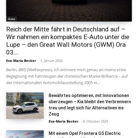
Auto
Reich der Mitte fährt in Deutschland auf –
Wir nahmen ein kompaktes E-Auto unter die
Lupe – den Great Wall Motors (GWM) Ora
03...
Eva-Maria Becker
-
5. Januar 2026
Berlin, BRD (Weltexpress). Ich erinnere mich genau an meine erste
Begegnung mit Fahrzeugen der chinesischen Marke Brilliance – auf
der Internationalen Automobilausstellung 2005 in...
Bewährtes optimieren, mit Innovationen
überzeugen – Kia bleibt den Verbrennern
treu und legt sich für Alternativen ins
Zeug
Eva-Maria Becker
-
8. Oktober 2025
Mit einem Opel Frontera GS Electric