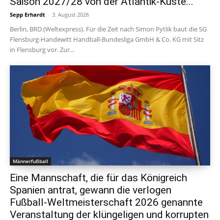
Saison 2027/28 von der Atlantik-Küste...
Sepp Erhardt
-
3. August 2026
Berlin, BRD (Weltexpress). Für die Zeit nach Simon Pytlik baut die SG
Flensburg-Handewitt Handball-Bundesliga GmbH & Co. KG mit Sitz
in Flensburg vor. Zur...
Männerfußball
Eine Mannschaft, die für das Königreich
Spanien antrat, gewann die verlogen
Fußball-Weltmeisterschaft 2026 genannte
Veranstaltung der klüngeligen und korrupten