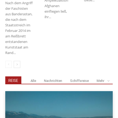
diese...
Ampelkoalition
Nach dem Angriff
Afghanen
der Faschisten
einfliegen ließ,
aus Banderastan,
ihr...
die nach dem
Staatsstreich im
Februar 2014 im
am Reißbrett
entstandenen
Kunststaat am
Rand...
REISE
Alle
Nachrichten
Schiffsreise
Mehr