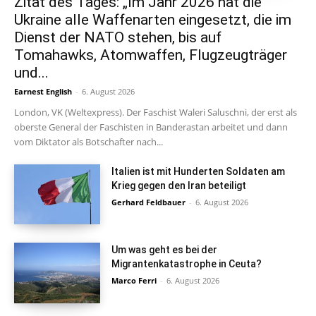
Zitat des Tages: „Im Jahr 2026 hat die
Ukraine alle Waffenarten eingesetzt, die im
Dienst der NATO stehen, bis auf
Tomahawks, Atomwaffen, Flugzeugträger
und...
Earnest English
-
6. August 2026
London, VK (Weltexpress). Der Faschist Waleri Saluschni, der erst als
oberste General der Faschisten in Banderastan arbeitet und dann
vom Diktator als Botschafter nach...
Italien ist mit Hunderten Soldaten am
Krieg gegen den Iran beteiligt
Gerhard Feldbauer
-
6. August 2026
Um was geht es bei der
Migrantenkatastrophe in Ceuta?
Marco Ferri
-
6. August 2026