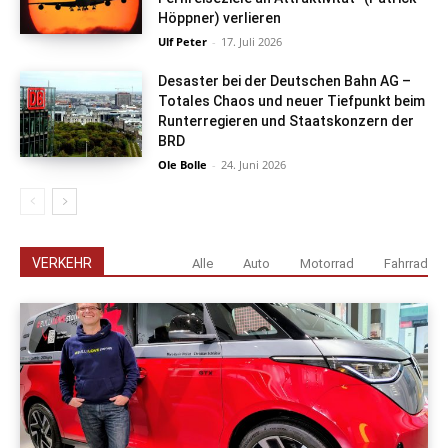
Höppner) verlieren
Ulf Peter
-
17. Juli 2026
Desaster bei der Deutschen Bahn AG –
Totales Chaos und neuer Tiefpunkt beim
Runterregieren und Staatskonzern der
BRD
Ole Bolle
-
24. Juni 2026
VERKEHR
Alle
Auto
Motorrad
Fahrrad