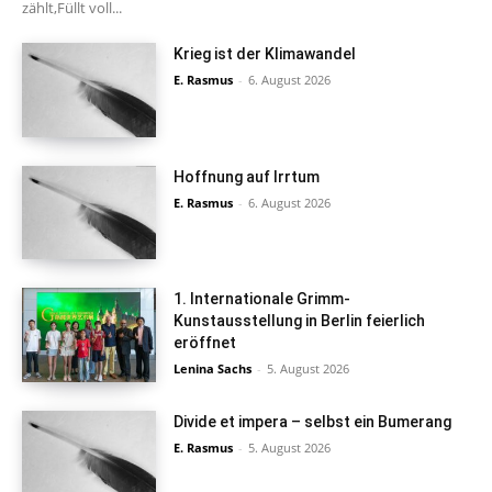
zählt,Füllt voll...
Krieg ist der Klimawandel
E. Rasmus
-
6. August 2026
Hoffnung auf Irrtum
E. Rasmus
-
6. August 2026
1. Internationale Grimm-
Kunstausstellung in Berlin feierlich
eröffnet
Lenina Sachs
-
5. August 2026
Divide et impera – selbst ein Bumerang
E. Rasmus
-
5. August 2026