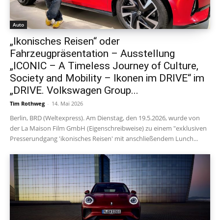
Auto
„Ikonisches Reisen“ oder
Fahrzeugpräsentation – Ausstellung
„ICONIC – A Timeless Journey of Culture,
Society and Mobility – Ikonen im DRIVE“ im
„DRIVE. Volkswagen Group...
Tim Rothweg
-
14. Mai 2026
Berlin, BRD (Weltexpress). Am Dienstag, den 19.5.2026, wurde von
der La Maison Film GmbH (Eigenschreibweise) zu einem "exklusiven
Presserundgang 'ikonisches Reisen' mit anschließendem Lunch...